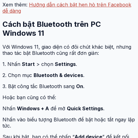
Xem thêm:
Hướng dẫn cách bật hẹn hò trên Facebook
dễ dàng
Cách bật Bluetooth trên PC
Windows 11
Với Windows 11, giao diện có đôi chút khác biệt, nhưng
thao tác bật Bluetooth cũng rất đơn giản:
1. Nhấn
Start
> chọn
Settings
.
2. Chọn mục
Bluetooth & devices
.
3. Bật công tắc Bluetooth sang
On
.
Hoặc bạn cũng có thể:
Nhấn
Windows + A
để mở
Quick Settings
.
Nhấn vào biểu tượng Bluetooth để bật hoặc tắt ngay lập
tức.
Sau khi bật, bạn có thể nhấn “
Add device
” để kết nối