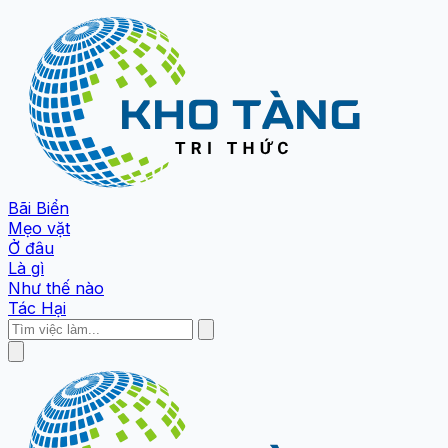
Bãi Biển
Mẹo vặt
Ở đâu
Là gì
Như thế nào
Tác Hại