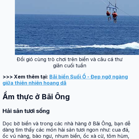
Đổi gió cùng trò chơi trên biển và câu cá thư
giãn cuối tuần
>>> Xem thêm tại:
Bãi biển Suối Ồ - Đẹp ngỡ ngàng
giữa thiên nhiên hoang dã
Ẩm thực ở Bãi Ông
Hải sản tươi sống
Dọc bờ biển và trong các nhà hàng ở Bãi Ông, bạn dễ
dàng tìm thấy các món hải sản tươi ngon như: cua đá,
ốc vú nàng, bào ngư, nhum biển, ốc xà cừ, tôm hùm,