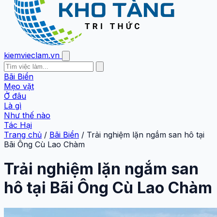
kiemvieclam.vn
Bãi Biển
Mẹo vặt
Ở đâu
Là gì
Như thế nào
Tác Hại
Trang chủ
/
Bãi Biển
/
Trải nghiệm lặn ngắm san hô tại
Bãi Ông Cù Lao Chàm
Trải nghiệm lặn ngắm san
hô tại Bãi Ông Cù Lao Chàm