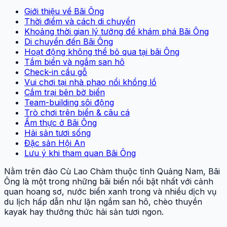
Giới thiệu về Bãi Ông
Thời điểm và cách di chuyển
Khoảng thời gian lý tưởng để khám phá Bãi Ông
Di chuyển đến Bãi Ông
Hoạt động không thể bỏ qua tại bãi Ông
Tắm biển và ngắm san hô
Check-in cầu gỗ
Vui chơi tại nhà phao nổi khổng lồ
Cắm trại bên bờ biển
Team-building sôi động
Trò chơi trên biển & câu cá
Ẩm thực ở Bãi Ông
Hải sản tươi sống
Đặc sản Hội An
Lưu ý khi tham quan Bãi Ông
Nằm trên đảo Cù Lao Chàm thuộc tỉnh Quảng Nam, Bãi
Ông là một trong những bãi biển nổi bật nhất với cảnh
quan hoang sơ, nước biển xanh trong và nhiều dịch vụ
du lịch hấp dẫn như lặn ngắm san hô, chèo thuyền
kayak hay thưởng thức hải sản tươi ngon.