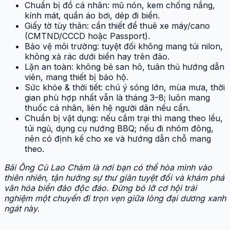
Chuẩn bị đồ cá nhân: mũ nón, kem chống nắng,
kính mát, quần áo bơi, dép đi biển.
Giấy tờ tùy thân: cần thiết để thuê xe máy/cano
(CMTND/CCCD hoặc Passport).
Bảo vệ môi trường: tuyệt đối không mang túi nilon,
không xả rác dưới biển hay trên đảo.
Lặn an toàn: không bẻ san hô, tuân thủ hướng dẫn
viên, mang thiết bị bảo hộ.
Sức khỏe & thời tiết: chú ý sóng lớn, mùa mưa, thời
gian phù hợp nhất vẫn là tháng 3–8; luôn mang
thuốc cá nhân, liên hệ người dân nếu cần.
Chuẩn bị vật dụng: nếu cắm trại thì mang theo lều,
túi ngủ, dụng cụ nướng BBQ; nếu đi nhóm đông,
nên có định kế cho xe và hướng dẫn chỗ mang
theo.
Bãi Ông Cù Lao Chàm là nơi bạn có thể hòa mình vào
thiên nhiên, tận hưởng sự thư giãn tuyệt đối và khám phá
văn hóa biển đảo độc đáo. Đừng bỏ lỡ cơ hội trải
nghiệm một chuyến đi trọn vẹn giữa lòng đại dương xanh
ngát này.