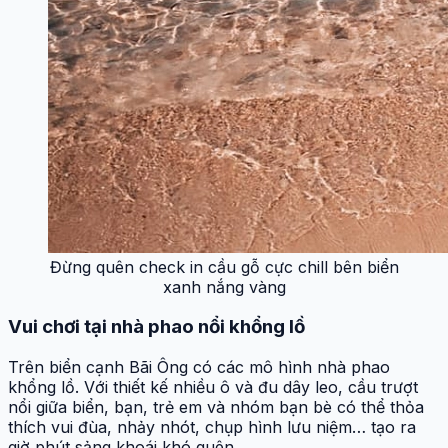
Đừng quên check in cầu gỗ cực chill bên biển
xanh nắng vàng
Vui chơi tại nhà phao nổi khổng lồ
Trên biển cạnh Bãi Ông có các mô hình nhà phao
khổng lồ. Với thiết kế nhiều ô và đu dây leo, cầu trượt
nổi giữa biển, bạn, trẻ em và nhóm bạn bè có thể thỏa
thích vui đùa, nhảy nhót, chụp hình lưu niệm… tạo ra
giờ phút sảng khoái khó quên.