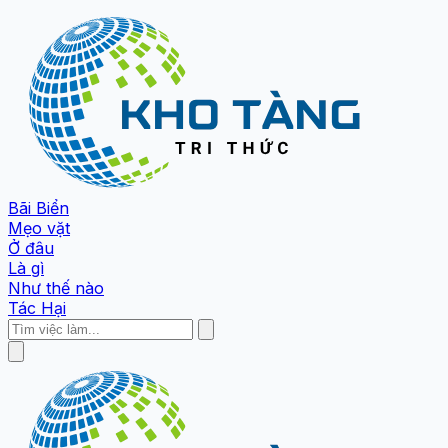
Bãi Biển
Mẹo vặt
Ở đâu
Là gì
Như thế nào
Tác Hại