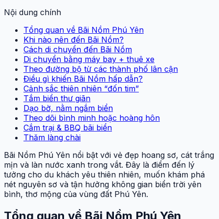
Nội dung chính
Tổng quan về Bãi Nồm Phú Yên
Khi nào nên đến Bãi Nồm?
Cách di chuyển đến Bãi Nồm
Di chuyển bằng máy bay + thuê xe
Theo đường bộ từ các thành phố lân cận
Điều gì khiến Bãi Nồm hấp dẫn?
Cảnh sắc thiên nhiên “đốn tim”
Tắm biển thư giãn
Dạo bờ, nằm ngắm biển
Theo dõi bình minh hoặc hoàng hôn
Cắm trại & BBQ bãi biển
Thăm làng chài
Bãi Nồm Phú Yên nổi bật với vẻ đẹp hoang sơ, cát trắng
mịn và làn nước xanh trong vắt. Đây là điểm đến lý
tưởng cho du khách yêu thiên nhiên, muốn khám phá
nét nguyên sơ và tận hưởng không gian biển trời yên
bình, thơ mộng của vùng đất Phú Yên.
Tổng quan về Bãi Nồm Phú Yên