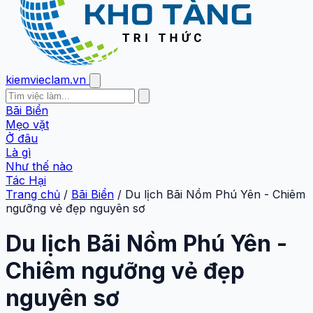
kiemvieclam.vn
Bãi Biển
Mẹo vặt
Ở đâu
Là gì
Như thế nào
Tác Hại
Trang chủ
/
Bãi Biển
/
Du lịch Bãi Nồm Phú Yên - Chiêm
ngưỡng vẻ đẹp nguyên sơ
Du lịch Bãi Nồm Phú Yên -
Chiêm ngưỡng vẻ đẹp
nguyên sơ