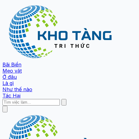
Bãi Biển
Mẹo vặt
Ở đâu
Là gì
Như thế nào
Tác Hại