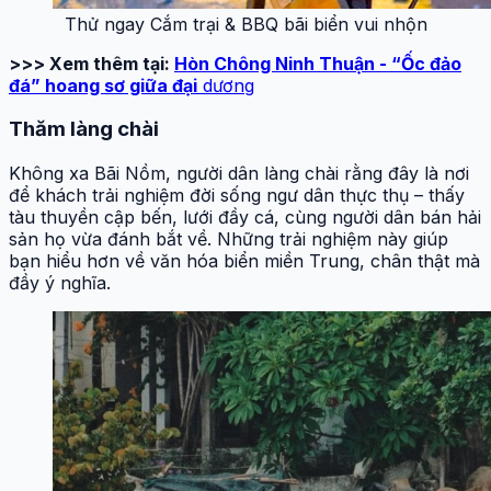
Thử ngay Cắm trại & BBQ bãi biển vui nhộn
>>> Xem thêm tại:
Hòn Chông Ninh Thuận - “Ốc đảo
đá” hoang sơ giữa đại
dương
Thăm làng chài
Không xa Bãi Nồm, người dân làng chài rằng đây là nơi
để khách trải nghiệm đời sống ngư dân thực thụ – thấy
tàu thuyền cập bến, lưới đầy cá, cùng người dân bán hải
sản họ vừa đánh bắt về. Những trải nghiệm này giúp
bạn hiểu hơn về văn hóa biển miền Trung, chân thật mà
đầy ý nghĩa.