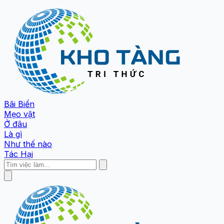
Bãi Biển
Mẹo vặt
Ở đâu
Là gì
Như thế nào
Tác Hại