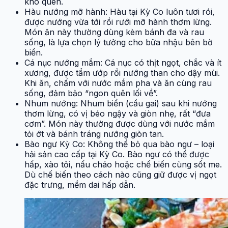
khó quên.
Hàu nướng mỡ hành: Hàu tại Kỳ Co luôn tươi rói,
được nướng vừa tới rồi rưới mỡ hành thơm lừng.
Món ăn này thường dùng kèm bánh đa và rau
sống, là lựa chọn lý tưởng cho bữa nhậu bên bờ
biển.
Cá nục nướng mắm: Cá nục có thịt ngọt, chắc và ít
xương, được tẩm ướp rồi nướng than cho dậy mùi.
Khi ăn, chấm với nước mắm pha và ăn cùng rau
sống, đảm bảo “ngon quên lối về”.
Nhum nướng: Nhum biển (cầu gai) sau khi nướng
thơm lừng, có vị béo ngậy và giòn nhẹ, rất “đưa
cơm”. Món này thường được dùng với nước mắm
tỏi ớt và bánh tráng nướng giòn tan.
Bào ngư Kỳ Co: Không thể bỏ qua bào ngư – loại
hải sản cao cấp tại Kỳ Co. Bào ngư có thể được
hấp, xào tỏi, nấu cháo hoặc chế biến cùng sốt me.
Dù chế biến theo cách nào cũng giữ được vị ngọt
đặc trưng, mềm dai hấp dẫn.