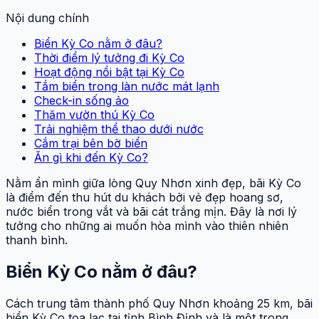
Nội dung chính
Biển Kỳ Co nằm ở đâu?
Thời điểm lý tưởng đi Kỳ Co
Hoạt động nổi bật tại Kỳ Co
Tắm biển trong làn nước mát lạnh
Check-in sống ảo
Thăm vườn thú Kỳ Co
Trải nghiệm thể thao dưới nước
Cắm trại bên bờ biển
Ăn gì khi đến Kỳ Co?
Nằm ẩn mình giữa lòng Quy Nhơn xinh đẹp, bãi Kỳ Co
là điểm đến thu hút du khách bởi vẻ đẹp hoang sơ,
nước biển trong vắt và bãi cát trắng mịn. Đây là nơi lý
tưởng cho những ai muốn hòa mình vào thiên nhiên
thanh bình.
Biển Kỳ Co nằm ở đâu?
Cách trung tâm thành phố Quy Nhơn khoảng 25 km, bãi
biển Kỳ Co tọa lạc tại tỉnh Bình Định và là một trong