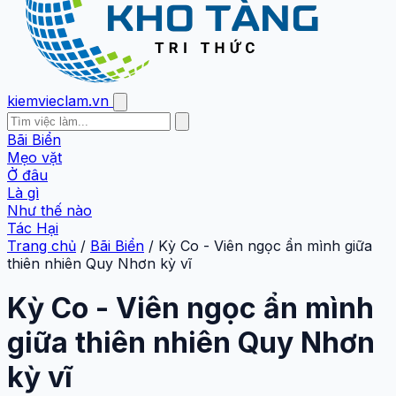
kiemvieclam.vn
Bãi Biển
Mẹo vặt
Ở đâu
Là gì
Như thế nào
Tác Hại
Trang chủ
/
Bãi Biển
/
Kỳ Co - Viên ngọc ẩn mình giữa
thiên nhiên Quy Nhơn kỳ vĩ
Kỳ Co - Viên ngọc ẩn mình
giữa thiên nhiên Quy Nhơn
kỳ vĩ