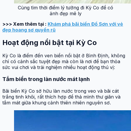
Cùng tìm thời điểm lý tưởng đi Kỳ Co để có
ảnh đẹp mê ly
>>> Xem thêm tại :
Khám phá bãi biển Đồ Sơn với vẻ
đẹp hoang sơ quyến rũ
Hoạt động nổi bật tại Kỳ Co
Kỳ Co là điểm đến ven biển nổi bật ở Bình Định, không
chỉ có cảnh sắc tuyệt đẹp mà còn là nơi để bạn thỏa
sức vui chơi và trải nghiệm nhiều hoạt động thú vị:
Tắm biển trong làn nước mát lạnh
Bãi biển Kỳ Co sở hữu làn nước trong veo và bãi cát
trắng tinh khôi, rất thích hợp để thả mình thư giãn và
tắm mát giữa khung cảnh thiên nhiên nguyên sơ.