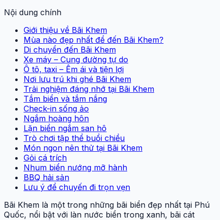
Nội dung chính
Giới thiệu về Bãi Khem
Mùa nào đẹp nhất để đến Bãi Khem?
Di chuyển đến Bãi Khem
Xe máy – Cung đường tự do
Ô tô, taxi – Êm ái và tiện lợi
Nơi lưu trú khi ghé Bãi Khem
Trải nghiệm đáng nhớ tại Bãi Khem
Tắm biển và tắm nắng
Check-in sống ảo
Ngắm hoàng hôn
Lặn biển ngắm san hô
Trò chơi tập thể buổi chiều
Món ngon nên thử tại Bãi Khem
Gỏi cá trích
Nhum biển nướng mỡ hành
BBQ hải sản
Lưu ý để chuyến đi trọn vẹn
Bãi Khem là một trong những bãi biển đẹp nhất tại Phú
Quốc, nổi bật với làn nước biển trong xanh, bãi cát