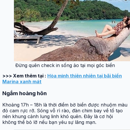
Đừng quên check in sống ảo tại mọi góc biển
>>> Xem thêm tại :
Hòa mình thiên nhiên tại bãi biển
Marina xanh mát
Ngắm hoàng hôn
Khoảng 17h – 18h là thời điểm bờ biển được nhuộm màu
đỏ cam rực rỡ. Sóng vỗ rì rào, đàn chim bay về tổ tạo
nên khung cảnh lung linh khó quên. Đây là cơ hội
không thể bỏ lỡ nếu bạn yêu sự lãng mạn.