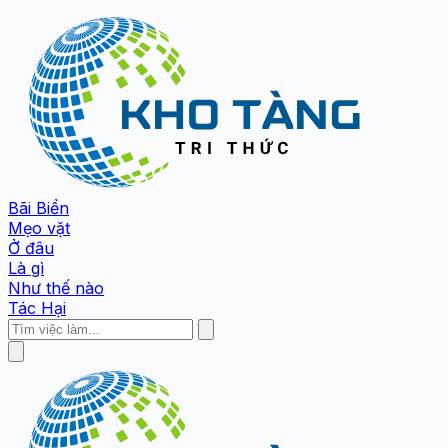
Bãi Biển
Mẹo vặt
Ở đâu
Là gì
Như thế nào
Tác Hại