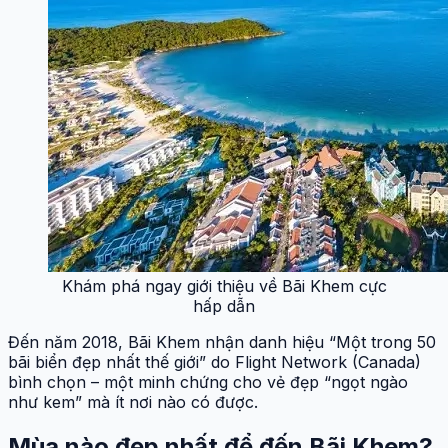
Khám phá ngay giới thiệu về Bãi Khem cực
hấp dẫn
Đến năm 2018, Bãi Khem nhận danh hiệu “Một trong 50
bãi biển đẹp nhất thế giới” do Flight Network (Canada)
bình chọn – một minh chứng cho vẻ đẹp “ngọt ngào
như kem” mà ít nơi nào có được.
Mùa nào đẹp nhất để đến Bãi Khem?