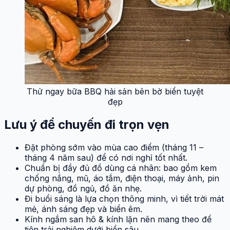
Thử ngay bữa BBQ hải sản bên bờ biển tuyệt
đẹp
Lưu ý để chuyến đi trọn vẹn
Đặt phòng sớm vào mùa cao điểm (tháng 11 –
tháng 4 năm sau) để có nơi nghỉ tốt nhất.
Chuẩn bị đầy đủ đồ dùng cá nhân: bao gồm kem
chống nắng, mũ, áo tắm, điện thoại, máy ảnh, pin
dự phòng, đồ ngủ, đồ ăn nhẹ.
Đi buổi sáng là lựa chọn thông minh, vì tiết trời mát
mẻ, ánh sáng đẹp và biển êm.
Kính ngắm san hô & kính lặn nên mang theo để
tiện trải nghiệm dưới biển sâu.