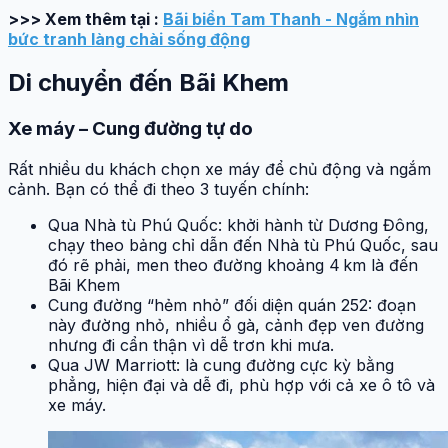
>>> Xem thêm tại :
Bãi biển Tam Thanh - Ngắm nhìn
bức tranh làng chài sống động
Di chuyển đến Bãi Khem
Xe máy – Cung đường tự do
Rất nhiều du khách chọn xe máy để chủ động và ngắm
cảnh. Bạn có thể đi theo 3 tuyến chính:
Qua Nhà tù Phú Quốc: khởi hành từ Dương Đông,
chạy theo bảng chỉ dẫn đến Nhà tù Phú Quốc, sau
đó rẽ phải, men theo đường khoảng 4 km là đến
Bãi Khem
Cung đường “hẻm nhỏ” đối diện quán 252: đoạn
này đường nhỏ, nhiều ổ gà, cảnh đẹp ven đường
nhưng đi cẩn thận vì dễ trơn khi mưa.
Qua JW Marriott: là cung đường cực kỳ bằng
phẳng, hiện đại và dễ đi, phù hợp với cả xe ô tô và
xe máy.