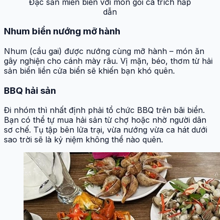
Đặc sản miền biển với món gỏi cá trích hấp
dẫn
Nhum biển nướng mỡ hành
Nhum (cầu gai) được nướng cùng mỡ hành – món ăn
gây nghiện cho cánh mày râu. Vị mặn, béo, thơm từ hải
sản biển liền cửa biển sẽ khiến bạn khó quên.
BBQ hải sản
Đi nhóm thì nhất định phải tổ chức BBQ trên bãi biển.
Bạn có thể tự mua hải sản từ chợ hoặc nhờ người dân
sơ chế. Tụ tập bên lửa trại, vừa nướng vừa ca hát dưới
sao trời sẽ là kỷ niệm không thể nào quên.