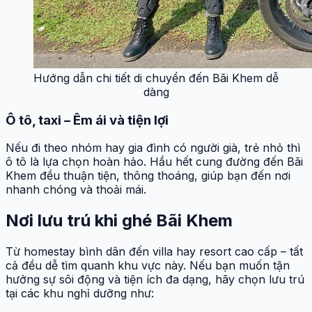
Hướng dẫn chi tiết di chuyển đến Bãi Khem dễ
dàng
Ô tô, taxi – Êm ái và tiện lợi
Nếu đi theo nhóm hay gia đình có người già, trẻ nhỏ thì
ô tô là lựa chọn hoàn hảo. Hầu hết cung đường đến Bãi
Khem đều thuận tiện, thông thoáng, giúp bạn đến nơi
nhanh chóng và thoải mái.
Nơi lưu trú khi ghé Bãi Khem
Từ homestay bình dân đến villa hay resort cao cấp – tất
cả đều dễ tìm quanh khu vực này. Nếu bạn muốn tận
hưởng sự sôi động và tiện ích đa dạng, hãy chọn lưu trú
tại các khu nghỉ dưỡng như: