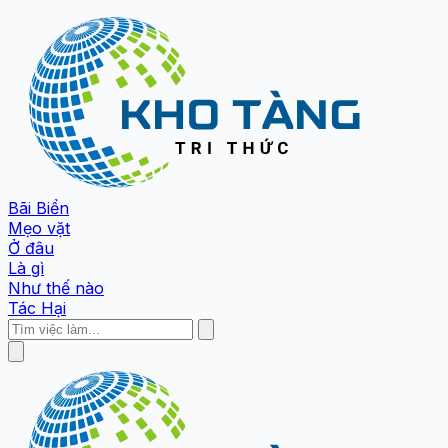
Bãi Biển
Mẹo vặt
Ở đâu
Là gì
Như thế nào
Tác Hại