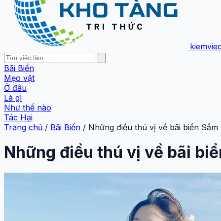
kiemvie
Bãi Biển
Mẹo vặt
Ở đâu
Là gì
Như thế nào
Tác Hại
Trang chủ
/
Bãi Biển
/
Những điều thú vị về bãi biển Sầm 
Những điều thú vị về bãi bi