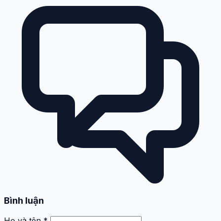
Bình luận
Họ và tên *