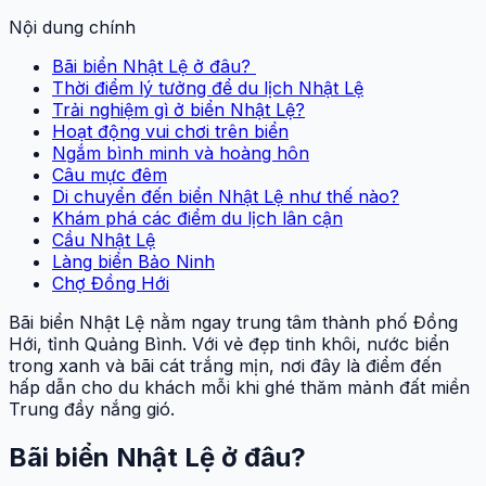
Nội dung chính
Bãi biển Nhật Lệ ở đâu?
Thời điểm lý tưởng để du lịch Nhật Lệ
Trải nghiệm gì ở biển Nhật Lệ?
Hoạt động vui chơi trên biển
Ngắm bình minh và hoàng hôn
Câu mực đêm
Di chuyển đến biển Nhật Lệ như thế nào?
Khám phá các điểm du lịch lân cận
Cầu Nhật Lệ
Làng biển Bảo Ninh
Chợ Đồng Hới
Bãi biển Nhật Lệ nằm ngay trung tâm thành phố Đồng
Hới, tỉnh Quảng Bình. Với vẻ đẹp tinh khôi, nước biển
trong xanh và bãi cát trắng mịn, nơi đây là điểm đến
hấp dẫn cho du khách mỗi khi ghé thăm mảnh đất miền
Trung đầy nắng gió.
Bãi biển Nhật Lệ ở đâu?