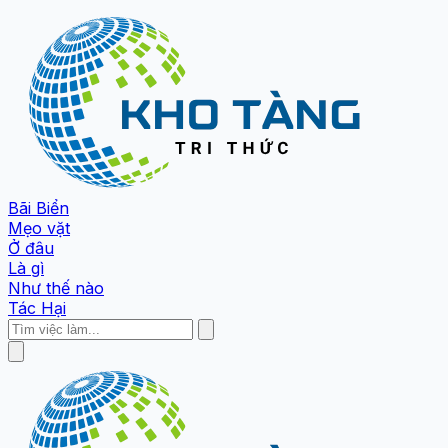
Bãi Biển
Mẹo vặt
Ở đâu
Là gì
Như thế nào
Tác Hại