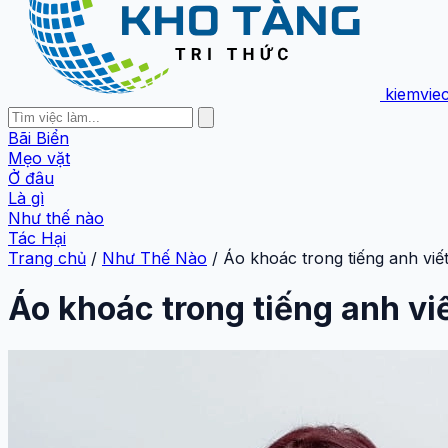
kiemvie
Bãi Biển
Mẹo vặt
Ở đâu
Là gì
Như thế nào
Tác Hại
Trang chủ
/
Như Thế Nào
/
Áo khoác trong tiếng anh viế
Áo khoác trong tiếng anh vi