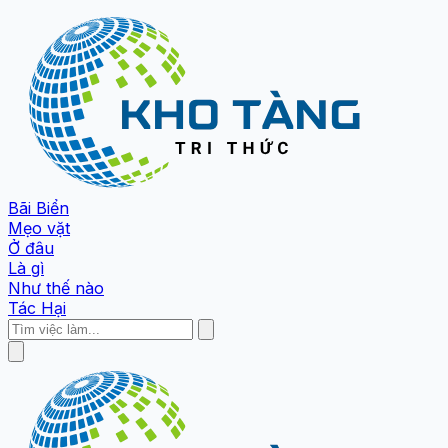
Bãi Biển
Mẹo vặt
Ở đâu
Là gì
Như thế nào
Tác Hại