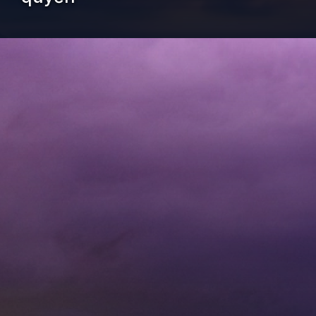
Đang mở
https://kiemvieclam.vn/sam-set-duoc-hinh-thanh-nhu-the-nao