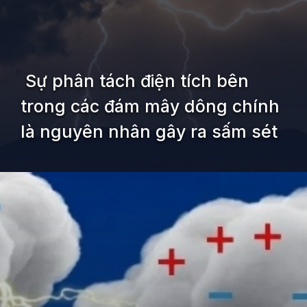
Sự phân tách điện tích bên
trong các đám mây dông chính
là nguyên nhân gây ra sấm sét
Đang mở
https://kiemvieclam.vn/sam-set-duoc-hinh-thanh-nhu-the-nao