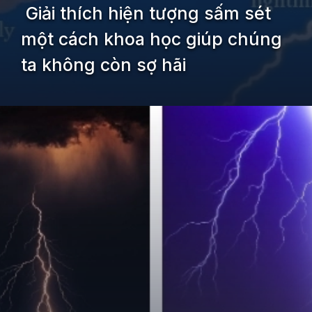
Giải thích hiện tượng sấm sét
một cách khoa học giúp chúng
ta không còn sợ hãi
Đang mở
https://kiemvieclam.vn/sam-set-duoc-hinh-thanh-nhu-the-nao