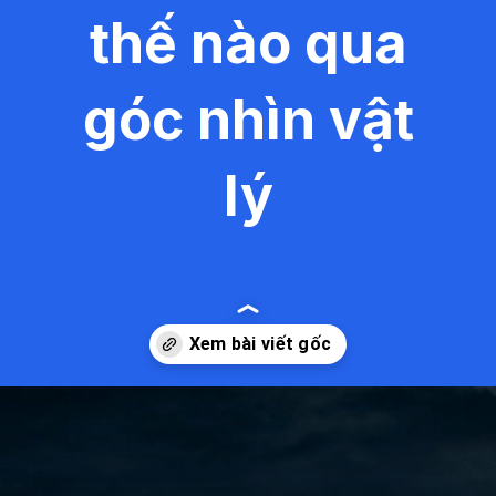
thế nào qua
góc nhìn vật
lý
Đang mở
https://kiemvieclam.vn/sam-set-duoc-hinh-thanh-nhu-the-nao