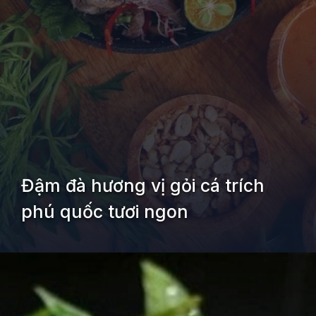
Đậm đà hương vị gỏi cá trích
phú quốc tươi ngon
Đang mở
https://kiemvieclam.vn/rach-vem