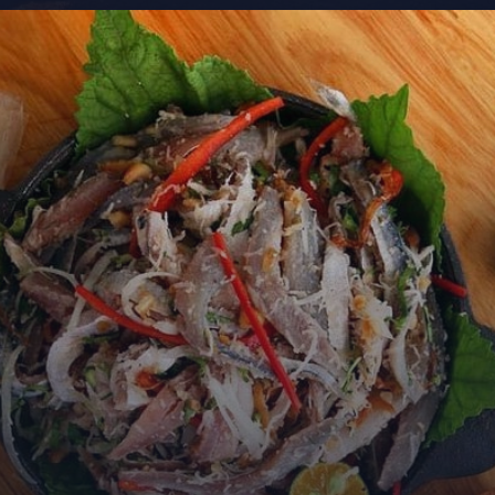
Đang mở
https://kiemvieclam.vn/rach-vem