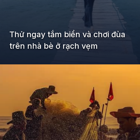
Thử ngay tắm biển và chơi đùa
trên nhà bè ở rạch vẹm
Đang mở
https://kiemvieclam.vn/rach-vem