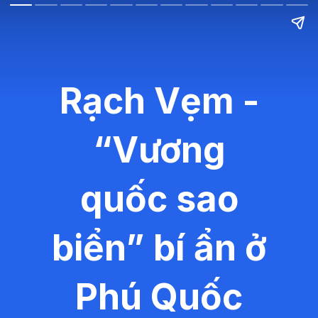
Rạch Vẹm -
“Vương
quốc sao
biển” bí ẩn ở
Phú Quốc