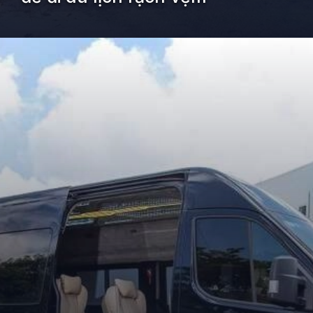
Đang mở
https://kiemvieclam.vn/rach-vem