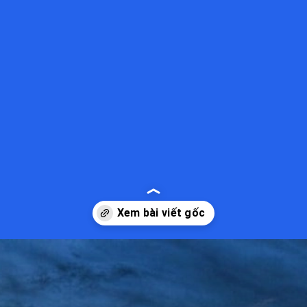
Đang mở
https://kiemvieclam.vn/rach-vem