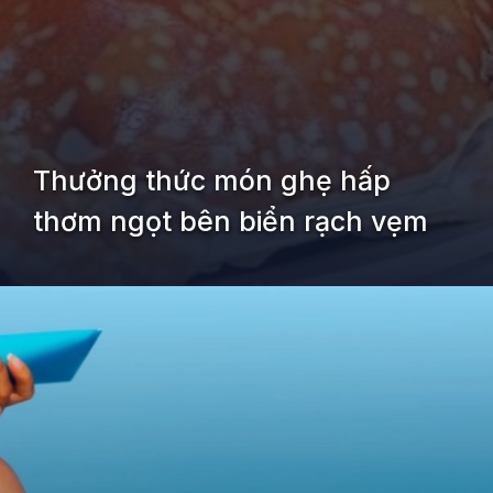
Thưởng thức món ghẹ hấp
thơm ngọt bên biển rạch vẹm
Đang mở
https://kiemvieclam.vn/rach-vem