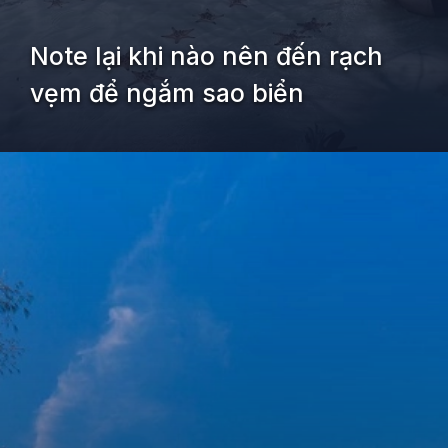
Note lại khi nào nên đến rạch
vẹm để ngắm sao biển
Đang mở
https://kiemvieclam.vn/rach-vem