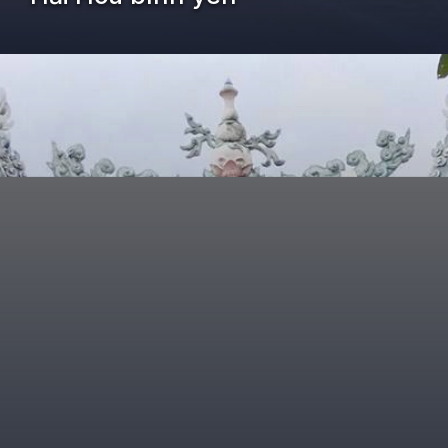
Đang mở
https://kiemvieclam.vn/nghi-son-thanh-hoa