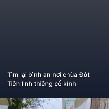
Tìm lại bình an nơi chùa Đót
Tiên linh thiêng cổ kính
Đang mở
https://kiemvieclam.vn/nghi-son-thanh-hoa