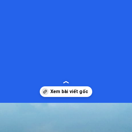
Đang mở
https://kiemvieclam.vn/nghi-son-thanh-hoa