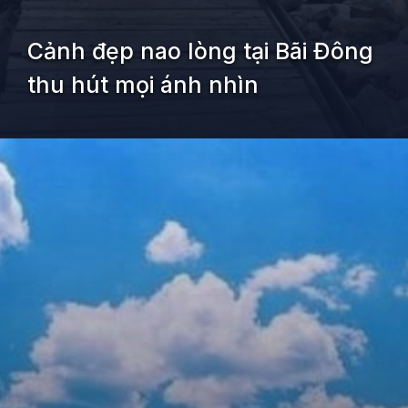
Cảnh đẹp nao lòng tại Bãi Đông
thu hút mọi ánh nhìn
Đang mở
https://kiemvieclam.vn/nghi-son-thanh-hoa