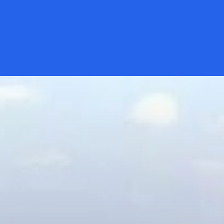
Đang mở
https://kiemvieclam.vn/hon-tam-nha-trang