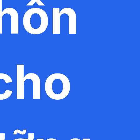
Chốn
 cho