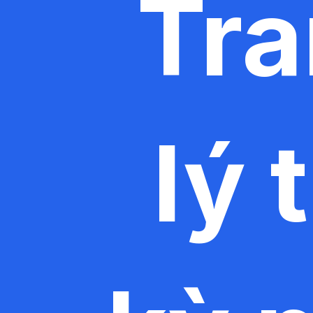
Tra
lý 