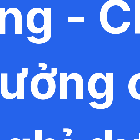
ng - 
tưởng