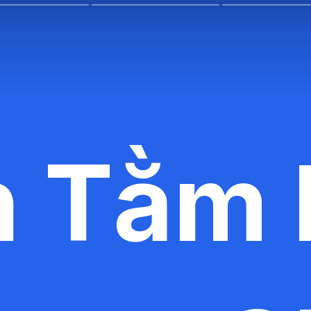
n Tằm 