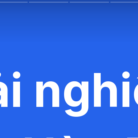
ải ngh