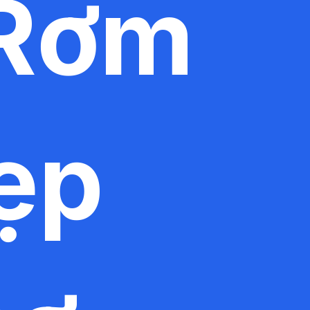
 Rơm
đẹp