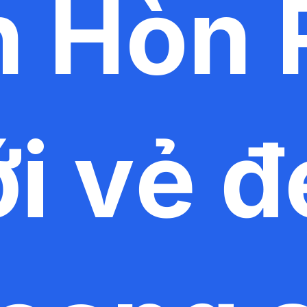
n Hòn
i vẻ 