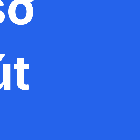
sơ
út