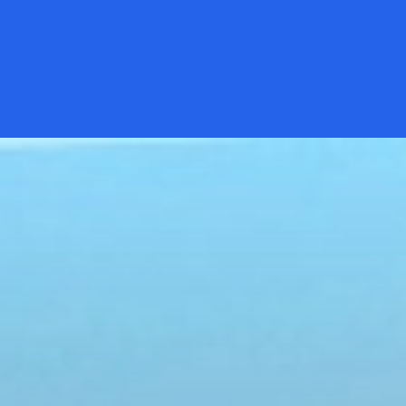
Đang mở
https://kiemvieclam.vn/hon-rom