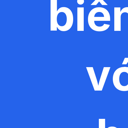
biể
vớ