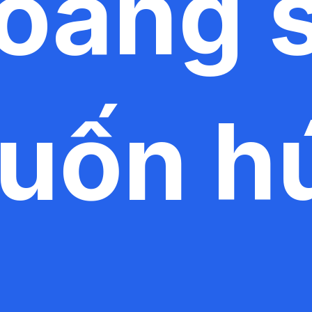
oang 
uốn h