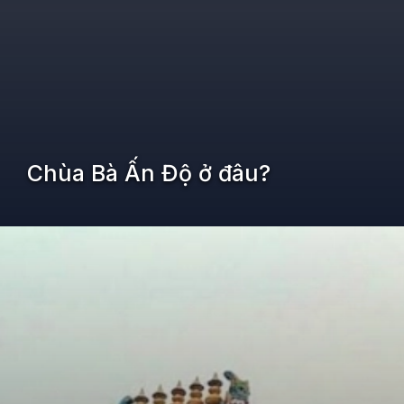
Chùa Bà Ấn Độ ở đâu?
Đang mở
https://kiemvieclam.vn/dia-chi-chua-ba-an-do-o-dau