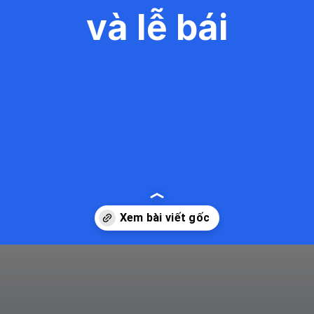
và lễ bái
Đang mở
https://kiemvieclam.vn/dia-chi-chua-ba-an-do-o-dau