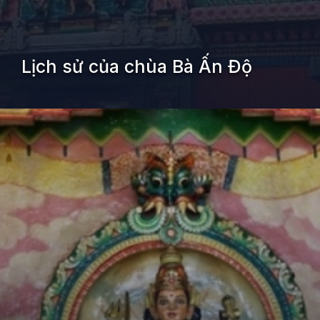
Lịch sử của chùa Bà Ấn Độ
Đang mở
https://kiemvieclam.vn/dia-chi-chua-ba-an-do-o-dau