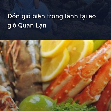
Đón gió biển trong lành tại eo
gió Quan Lạn
Đang mở
https://kiemvieclam.vn/dao-quan-lan