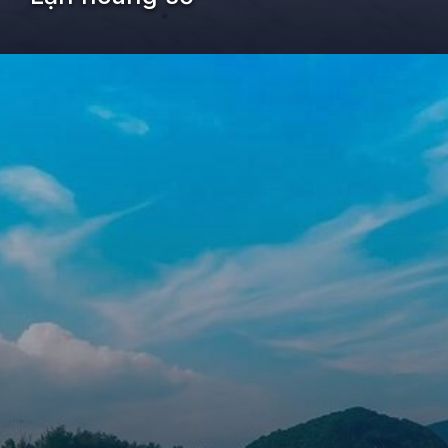
Đang mở
https://kiemvieclam.vn/dao-quan-lan