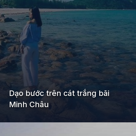
Dạo bước trên cát trắng bãi
Minh Châu
Đang mở
https://kiemvieclam.vn/dao-quan-lan