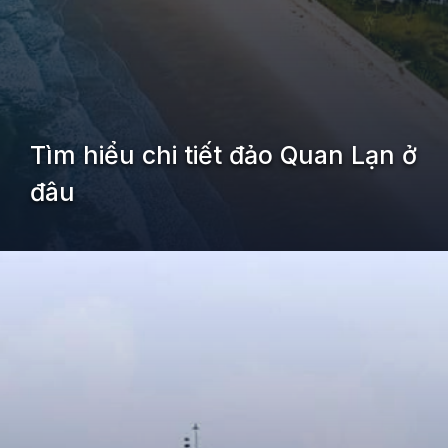
Tìm hiểu chi tiết đảo Quan Lạn ở
đâu
Đang mở
https://kiemvieclam.vn/dao-quan-lan