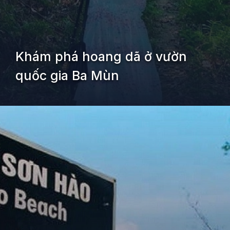
Khám phá hoang dã ở vườn
quốc gia Ba Mùn
Đang mở
https://kiemvieclam.vn/dao-quan-lan