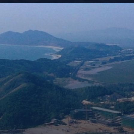
Đang mở
https://kiemvieclam.vn/dao-quan-lan