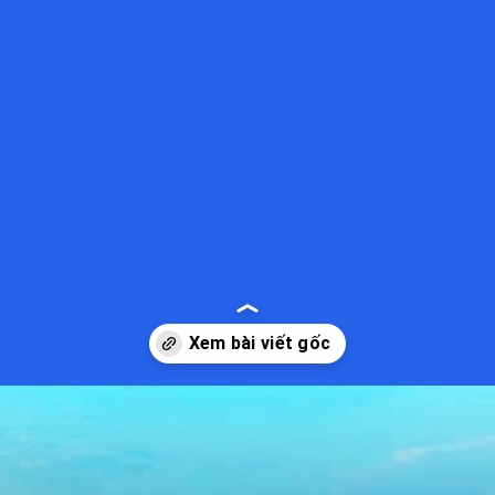
Đang mở
https://kiemvieclam.vn/dao-quan-lan