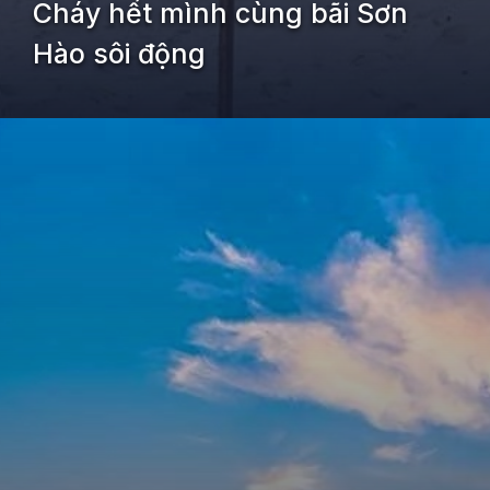
Cháy hết mình cùng bãi Sơn
Hào sôi động
Đang mở
https://kiemvieclam.vn/dao-quan-lan