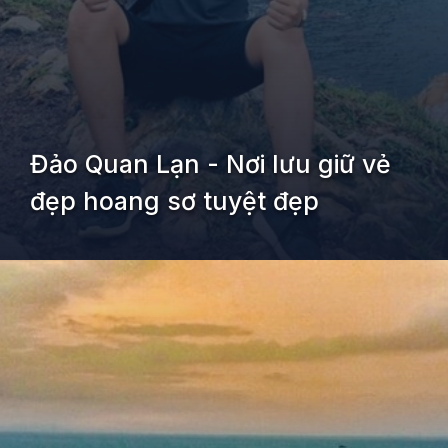
Đảo Quan Lạn - Nơi lưu giữ vẻ
đẹp hoang sơ tuyệt đẹp
Đang mở
https://kiemvieclam.vn/dao-quan-lan