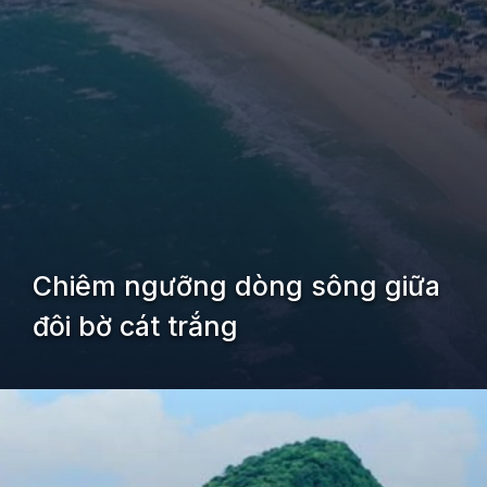
Chiêm ngưỡng dòng sông giữa
đôi bờ cát trắng
Đang mở
https://kiemvieclam.vn/dao-quan-lan