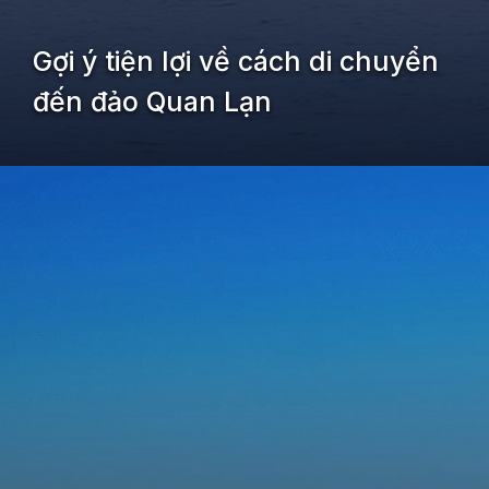
Gợi ý tiện lợi về cách di chuyển
đến đảo Quan Lạn
Đang mở
https://kiemvieclam.vn/dao-quan-lan