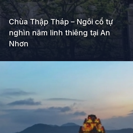
Chùa Thập Tháp – Ngôi cổ tự
nghìn năm linh thiêng tại An
Nhơn
Đang mở
https://kiemvieclam.vn/chua-thien-hung-o-dau