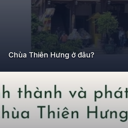
Chùa Thiên Hưng ở đâu?
Đang mở
https://kiemvieclam.vn/chua-thien-hung-o-dau