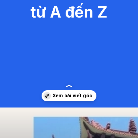
từ A đến Z
Đang mở
https://kiemvieclam.vn/chua-thien-hung-o-dau