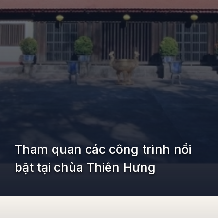
Tham quan các công trình nổi
bật tại chùa Thiên Hưng
Đang mở
https://kiemvieclam.vn/chua-thien-hung-o-dau