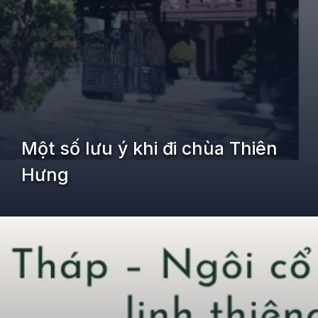
Một số lưu ý khi đi chùa Thiên
Hưng
Đang mở
https://kiemvieclam.vn/chua-thien-hung-o-dau