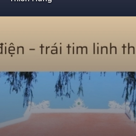
Đang mở
https://kiemvieclam.vn/chua-thien-hung-o-dau