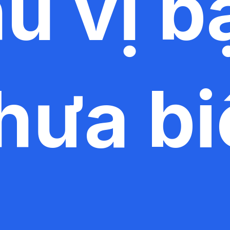
hú vị b
hưa bi