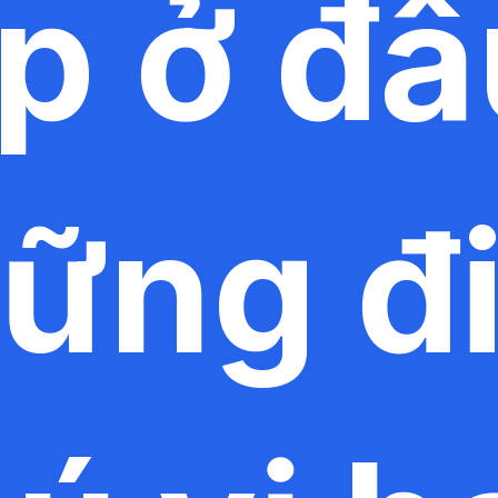
p ở đâ
ững đ