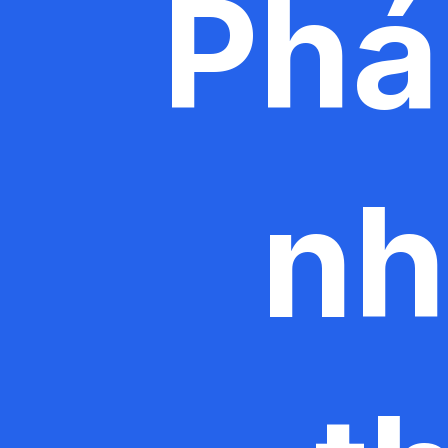
Phá
nh