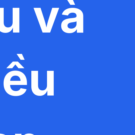
u và
iều