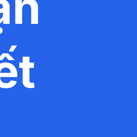
ạn
ết