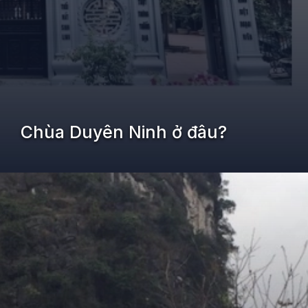
Chùa Duyên Ninh ở đâu?
Đang mở
https://kiemvieclam.vn/chua-duyen-ninh-o-dau