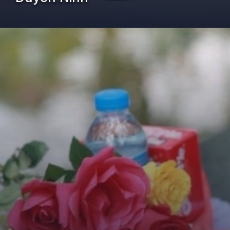
Đang mở
https://kiemvieclam.vn/chua-duyen-ninh-o-dau