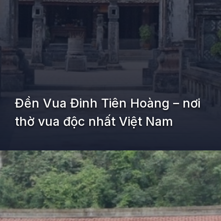
Đền Vua Đinh Tiên Hoàng – nơi
thờ vua độc nhất Việt Nam
Đang mở
https://kiemvieclam.vn/chua-duyen-ninh-o-dau