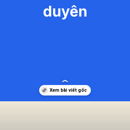
duyên
Đang mở
https://kiemvieclam.vn/chua-duyen-ninh-o-dau