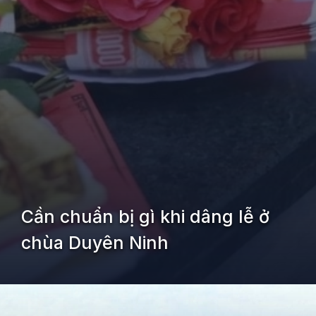
Cần chuẩn bị gì khi dâng lễ ở
chùa Duyên Ninh
Đang mở
https://kiemvieclam.vn/chua-duyen-ninh-o-dau