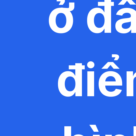
ở đâ
điể