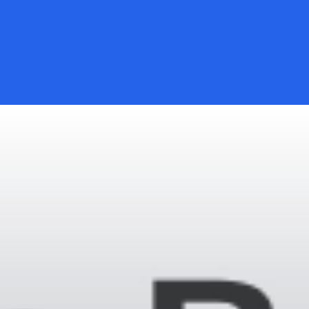
Đang mở
https://kiemvieclam.vn/chua-da-bao-o-dau