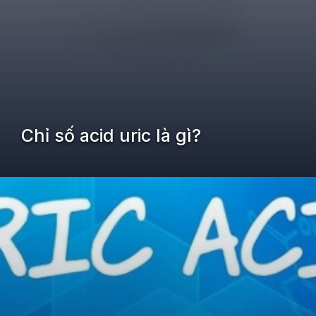
Chỉ số acid uric là gì?
Đang mở
https://kiemvieclam.vn/chi-so-acid-uric-la-gi