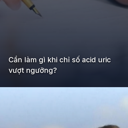
Cần làm gì khi chỉ số acid uric
vượt ngưỡng?
Đang mở
https://kiemvieclam.vn/chi-so-acid-uric-la-gi