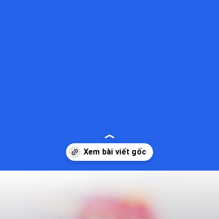
Đang mở
https://kiemvieclam.vn/chi-so-acid-uric-la-gi