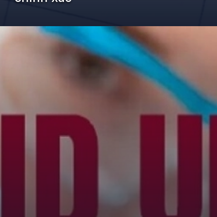
Đang mở
https://kiemvieclam.vn/chi-so-acid-uric-la-gi