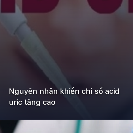
Nguyên nhân khiến chỉ số acid
uric tăng cao
Đang mở
https://kiemvieclam.vn/chi-so-acid-uric-la-gi