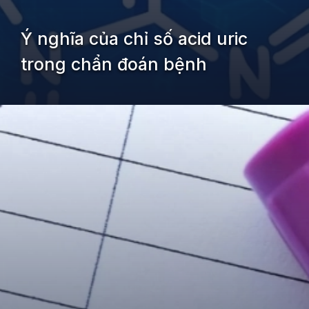
Ý nghĩa của chỉ số acid uric
trong chẩn đoán bệnh
Đang mở
https://kiemvieclam.vn/chi-so-acid-uric-la-gi