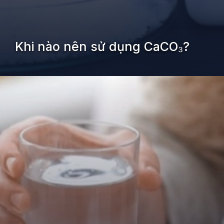
Khi nào nên sử dụng CaCO₃?
Đang mở
https://kiemvieclam.vn/caco3-la-chat-gi