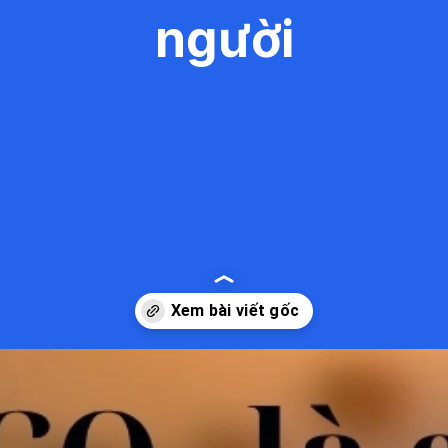
người
Đang mở
https://kiemvieclam.vn/caco3-la-chat-gi