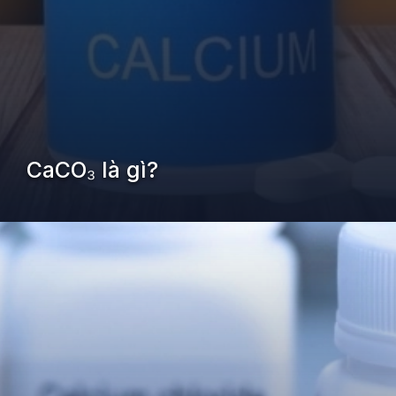
CaCO₃ là gì?
Đang mở
https://kiemvieclam.vn/caco3-la-chat-gi