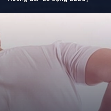
Đang mở
https://kiemvieclam.vn/caco3-la-chat-gi