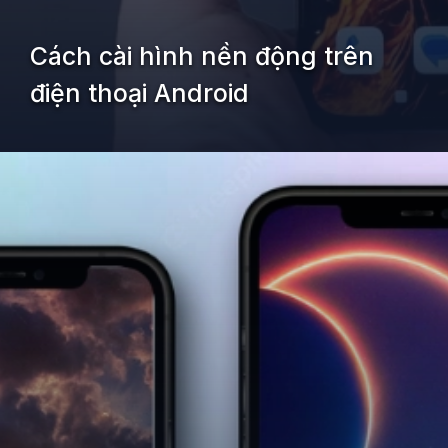
Cách cài hình nền động trên
điện thoại Android
Đang mở
https://kiemvieclam.vn/cach-cai-hinh-nen-dong