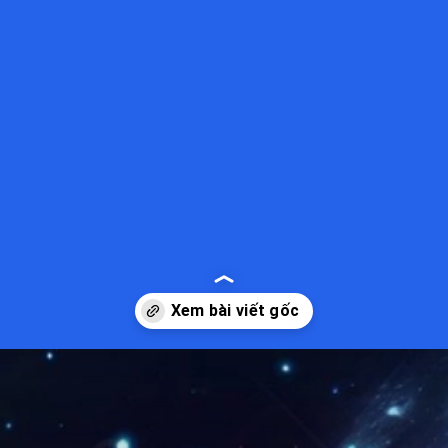
Đang mở
https://kiemvieclam.vn/cach-cai-hinh-nen-dong