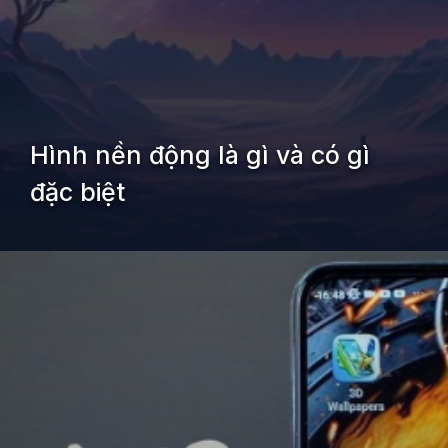
Hình nền động là gì và có gì
đặc biệt
Đang mở
https://kiemvieclam.vn/cach-cai-hinh-nen-dong