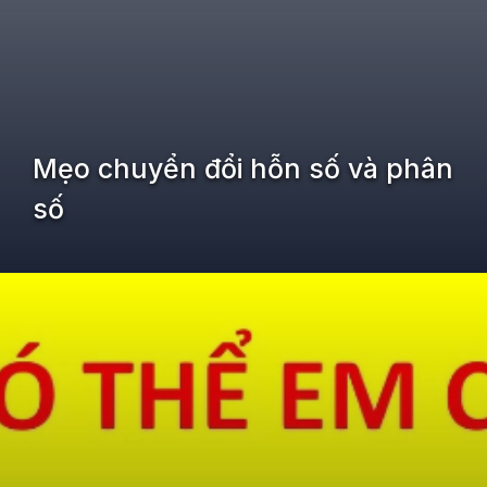
Mẹo chuyển đổi hỗn số và phân
số
Đang mở
https://kiemvieclam.vn/cac-meo-hay-tren-may-tinh-casio