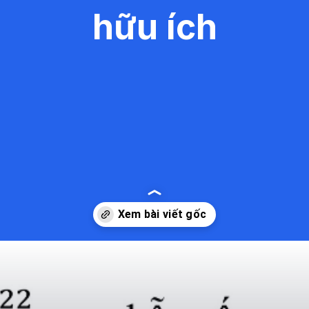
hữu ích
Đang mở
https://kiemvieclam.vn/cac-meo-hay-tren-may-tinh-casio