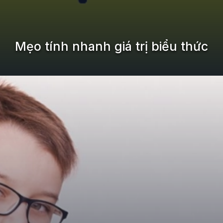
Mẹo tính nhanh giá trị biểu thức
Đang mở
https://kiemvieclam.vn/cac-meo-hay-tren-may-tinh-casio