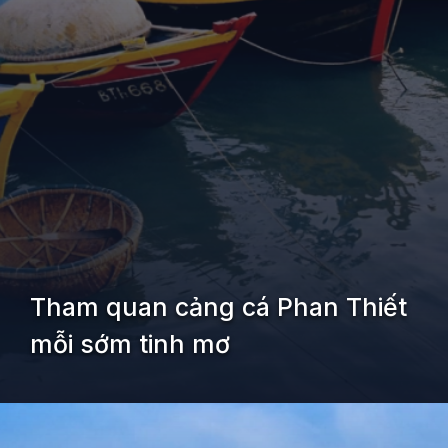
Tham quan cảng cá Phan Thiết
mỗi sớm tinh mơ
Đang mở
https://kiemvieclam.vn/bien-doi-duong