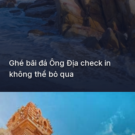
Ghé bãi đá Ông Địa check in
không thể bỏ qua
Đang mở
https://kiemvieclam.vn/bien-doi-duong