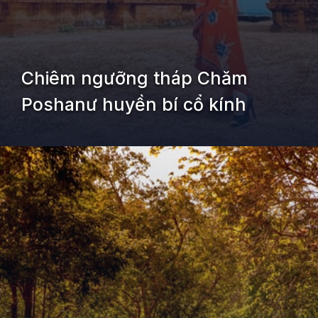
Chiêm ngưỡng tháp Chăm
Poshanư huyền bí cổ kính
Đang mở
https://kiemvieclam.vn/bien-doi-duong