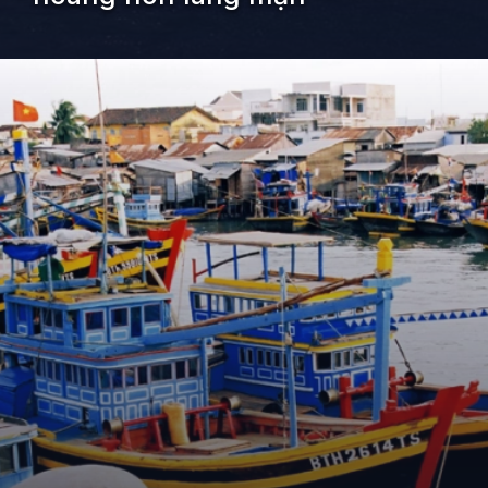
Đang mở
https://kiemvieclam.vn/bien-doi-duong