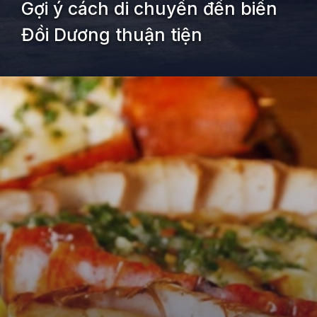
Gợi ý cách di chuyển đến biển
Đồi Dương thuận tiện
Đang mở
https://kiemvieclam.vn/bien-doi-duong