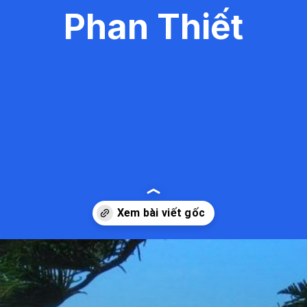
Phan Thiết
Đang mở
https://kiemvieclam.vn/bien-doi-duong