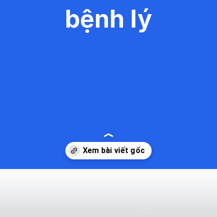
bệnh lý
Đang mở
https://kiemvieclam.vn/bi-xo-phoi-co-sao-khong