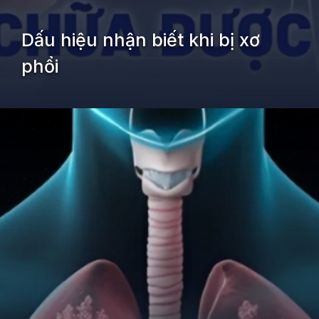
Dấu hiệu nhận biết khi bị xơ
phổi
Đang mở
https://kiemvieclam.vn/bi-xo-phoi-co-sao-khong