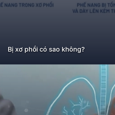
Bị xơ phổi có sao không?
Đang mở
https://kiemvieclam.vn/bi-xo-phoi-co-sao-khong