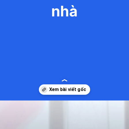
nhà
Đang mở
https://kiemvieclam.vn/bi-vet-can-co-sao-khong