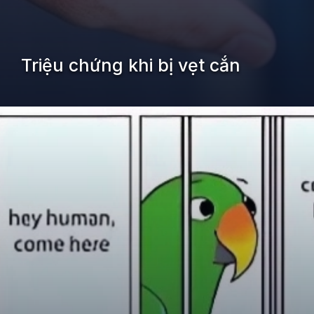
Triệu chứng khi bị vẹt cắn
Đang mở
https://kiemvieclam.vn/bi-vet-can-co-sao-khong