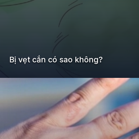
Bị vẹt cắn có sao không?
Đang mở
https://kiemvieclam.vn/bi-vet-can-co-sao-khong