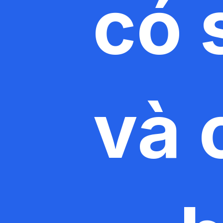
có 
và 