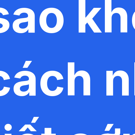
sao k
cách 