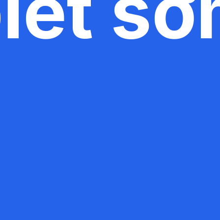
iết s