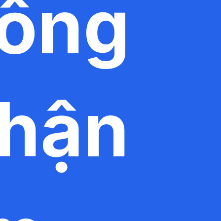
hông
nhận