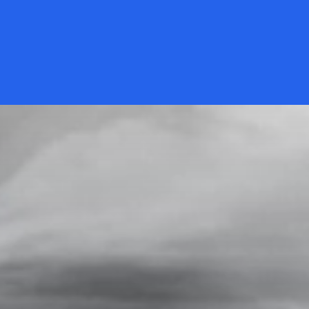
Đang mở
https://kiemvieclam.vn/bi-phoi-trang-co-sao-khon