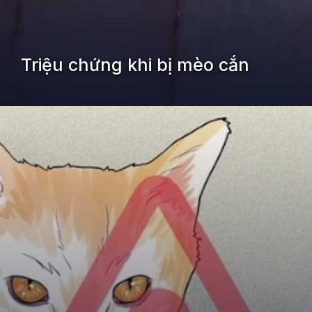
Triệu chứng khi bị mèo cắn
Đang mở
https://kiemvieclam.vn/bi-meo-can-co-sao-khong