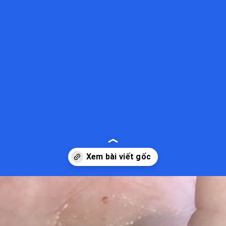
Đang mở
https://kiemvieclam.vn/bi-meo-can-co-sao-khong