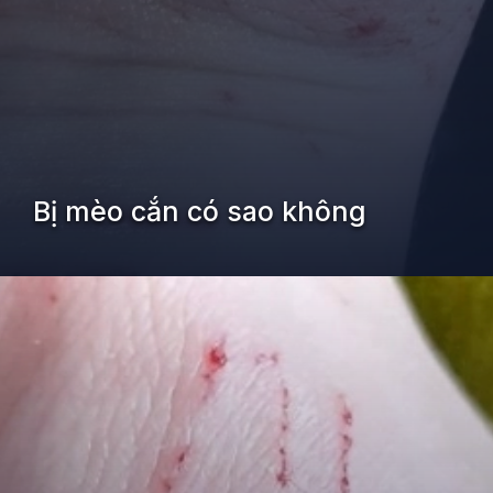
Bị mèo cắn có sao không
Đang mở
https://kiemvieclam.vn/bi-meo-can-co-sao-khong