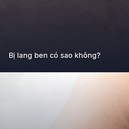
Bị lang ben có sao không?
Đang mở
https://kiemvieclam.vn/bi-lang-ben-co-sao-khong