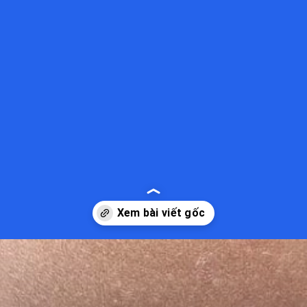
Đang mở
https://kiemvieclam.vn/bi-lang-ben-co-sao-khong