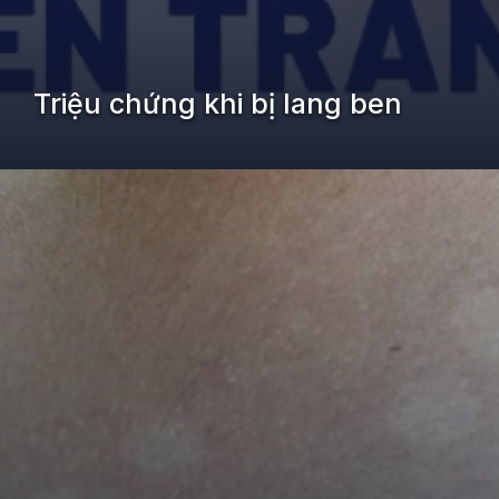
Triệu chứng khi bị lang ben
Đang mở
https://kiemvieclam.vn/bi-lang-ben-co-sao-khong