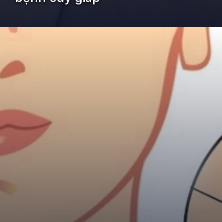
Đang mở
https://kiemvieclam.vn/benh-suy-giap-la-thieu-chat-gi