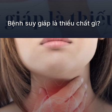
Bệnh suy giáp là thiếu chất gì?
Đang mở
https://kiemvieclam.vn/benh-suy-giap-la-thieu-chat-gi