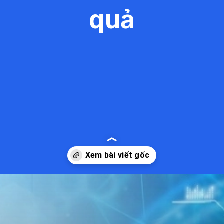
quả
Đang mở
https://kiemvieclam.vn/benh-suy-giap-la-thieu-chat-gi