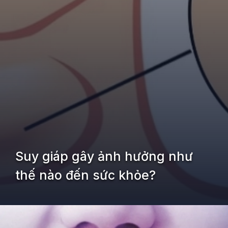
Suy giáp gây ảnh hưởng như
thế nào đến sức khỏe?
Đang mở
https://kiemvieclam.vn/benh-suy-giap-la-thieu-chat-gi