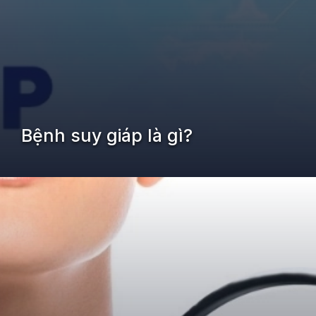
Bệnh suy giáp là gì?
Đang mở
https://kiemvieclam.vn/benh-suy-giap-la-thieu-chat-gi