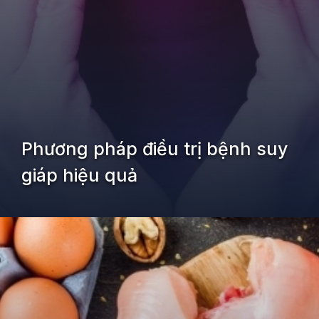
Phương pháp điều trị bệnh suy
giáp hiệu quả
Đang mở
https://kiemvieclam.vn/benh-suy-giap-la-thieu-chat-gi