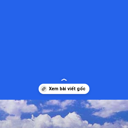
Đang mở
https://kiemvieclam.vn/bai-sau-vung-tau