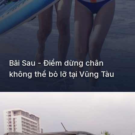
Bãi Sau - Điểm dừng chân
không thể bỏ lỡ tại Vũng Tàu
Đang mở
https://kiemvieclam.vn/bai-sau-vung-tau