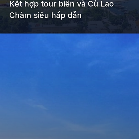
Kết hợp tour biển và Cù Lao
Chàm siêu hấp dẫn
Đang mở
https://kiemvieclam.vn/bai-bien-an-bang