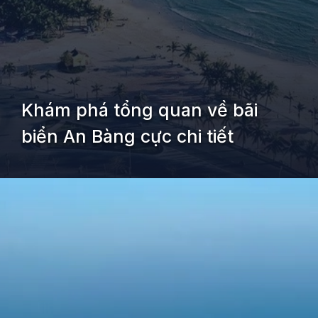
Khám phá tổng quan về bãi
biển An Bàng cực chi tiết
Đang mở
https://kiemvieclam.vn/bai-bien-an-bang