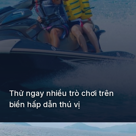
Thử ngay nhiều trò chơi trên
biển hấp dẫn thú vị
Đang mở
https://kiemvieclam.vn/bai-bien-an-bang