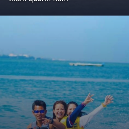
Đang mở
https://kiemvieclam.vn/bai-bien-an-bang