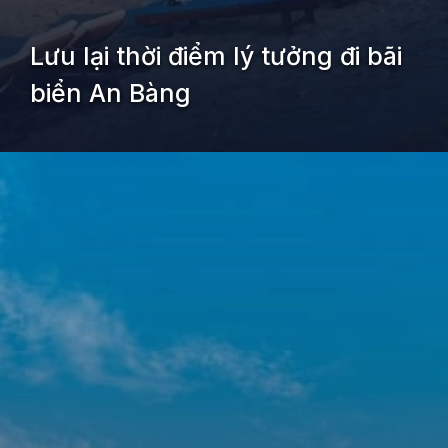
Lưu lại thời điểm lý tưởng đi bãi
biển An Bàng
Đang mở
https://kiemvieclam.vn/bai-bien-an-bang