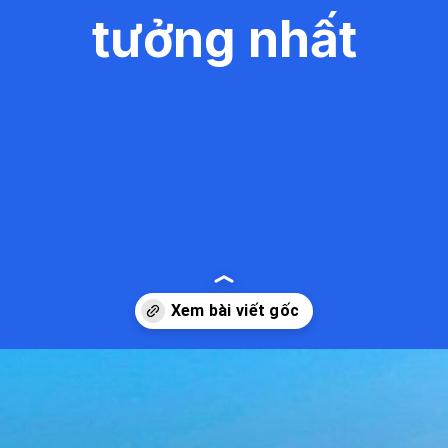
tưởng nhất
Đang mở
https://kiemvieclam.vn/bai-bien-an-bang