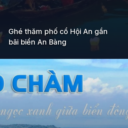
Ghé thăm phố cổ Hội An gần
bãi biển An Bàng
Đang mở
https://kiemvieclam.vn/bai-bien-an-bang