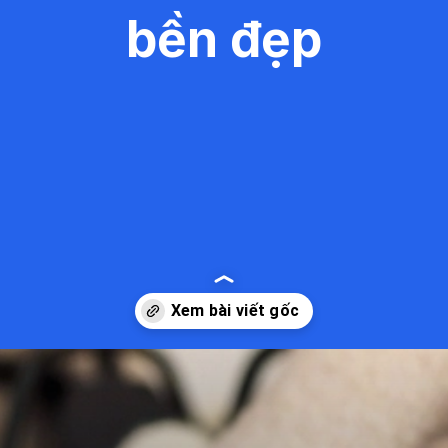
bền đẹp
Đang mở
https://kiemvieclam.vn/ao-da-giat-nhu-the-nao-de-giu-ao-ben-dep