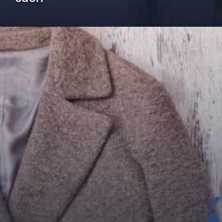
Đang mở
https://kiemvieclam.vn/ao-da-giat-nhu-the-nao-de-giu-ao-ben-dep