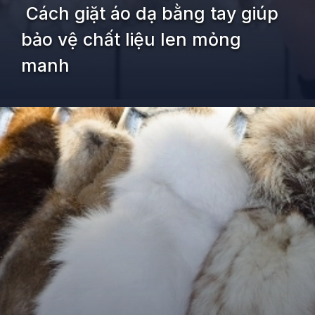
Cách giặt áo dạ bằng tay giúp
bảo vệ chất liệu len mỏng
manh
Đang mở
https://kiemvieclam.vn/ao-da-giat-nhu-the-nao-de-giu-ao-ben-dep