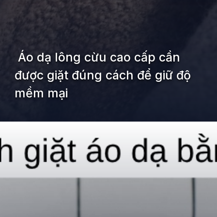
Áo dạ lông cừu cao cấp cần
được giặt đúng cách để giữ độ
mềm mại
Đang mở
https://kiemvieclam.vn/ao-da-giat-nhu-the-nao-de-giu-ao-ben-dep