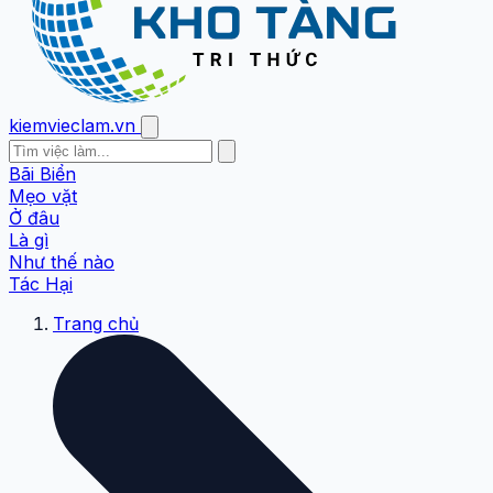
kiemvieclam.vn
Bãi Biển
Mẹo vặt
Ở đâu
Là gì
Như thế nào
Tác Hại
Trang chủ