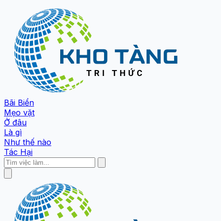
Bãi Biển
Mẹo vặt
Ở đâu
Là gì
Như thế nào
Tác Hại