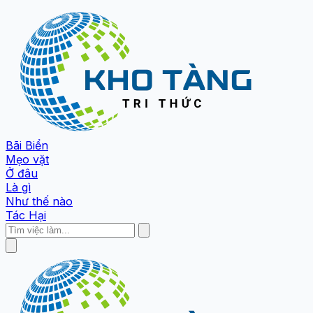
Bãi Biển
Mẹo vặt
Ở đâu
Là gì
Như thế nào
Tác Hại