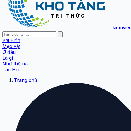
kiemvie
Bãi Biển
Mẹo vặt
Ở đâu
Là gì
Như thế nào
Tác Hại
Trang chủ