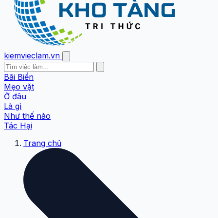
kiemvieclam.vn
Bãi Biển
Mẹo vặt
Ở đâu
Là gì
Như thế nào
Tác Hại
Trang chủ