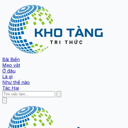
Bãi Biển
Mẹo vặt
Ở đâu
Là gì
Như thế nào
Tác Hại