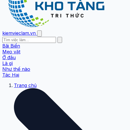
kiemvieclam.vn
Bãi Biển
Mẹo vặt
Ở đâu
Là gì
Như thế nào
Tác Hại
Trang chủ