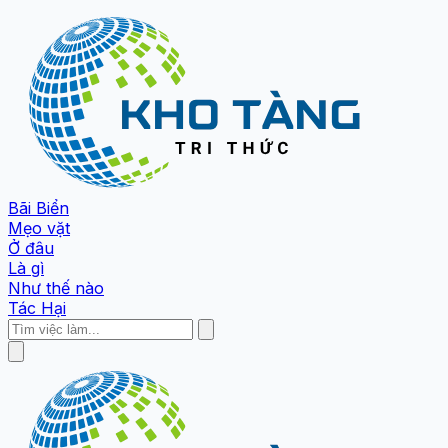
Bãi Biển
Mẹo vặt
Ở đâu
Là gì
Như thế nào
Tác Hại