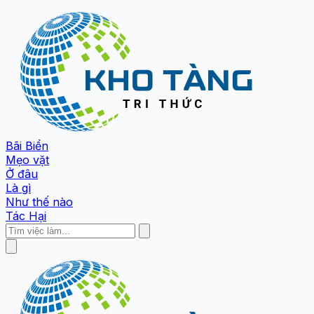
Bãi Biển
Mẹo vặt
Ở đâu
Là gì
Như thế nào
Tác Hại