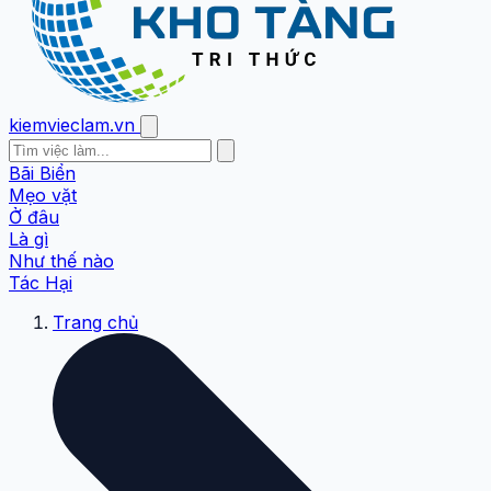
kiemvieclam.vn
Bãi Biển
Mẹo vặt
Ở đâu
Là gì
Như thế nào
Tác Hại
Trang chủ