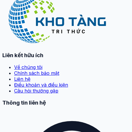
Liên kết hữu ích
Về chúng tôi
Chính sách bảo mật
Liên hệ
Điều khoản và điều kiện
Câu hỏi thường gặp
Thông tin liên hệ