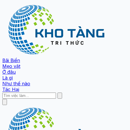
Bãi Biển
Mẹo vặt
Ở đâu
Là gì
Như thế nào
Tác Hại