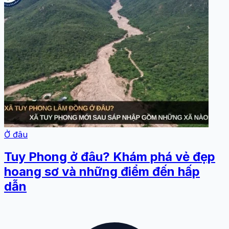
Ở đâu
Tuy Phong ở đâu? Khám phá vẻ đẹp
hoang sơ và những điểm đến hấp
dẫn