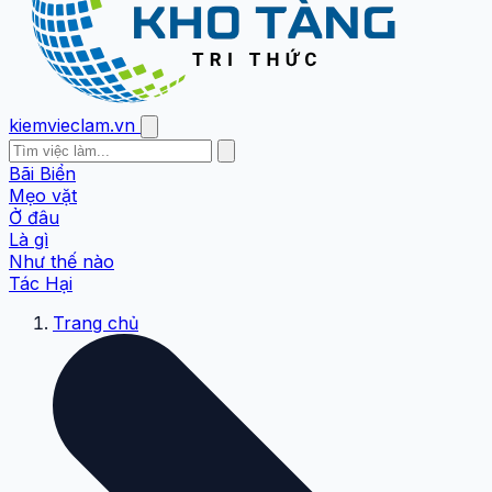
kiemvieclam.vn
Bãi Biển
Mẹo vặt
Ở đâu
Là gì
Như thế nào
Tác Hại
Trang chủ