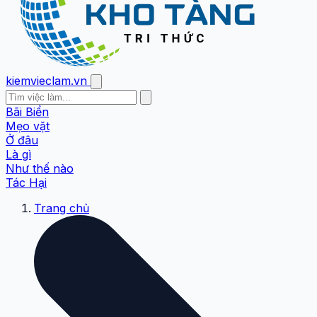
kiemvieclam.vn
Bãi Biển
Mẹo vặt
Ở đâu
Là gì
Như thế nào
Tác Hại
Trang chủ