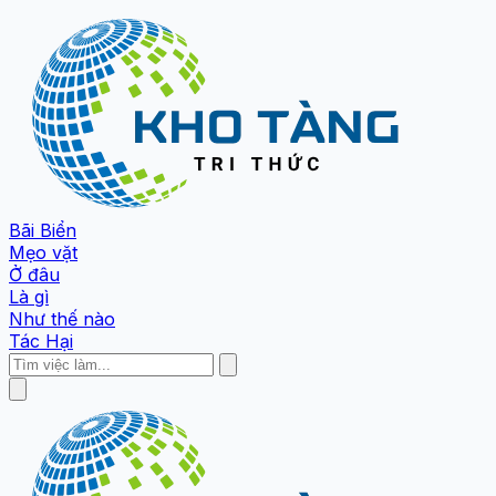
Bãi Biển
Mẹo vặt
Ở đâu
Là gì
Như thế nào
Tác Hại