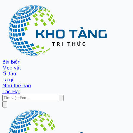
Bãi Biển
Mẹo vặt
Ở đâu
Là gì
Như thế nào
Tác Hại