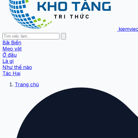
kiemvie
Bãi Biển
Mẹo vặt
Ở đâu
Là gì
Như thế nào
Tác Hại
Trang chủ