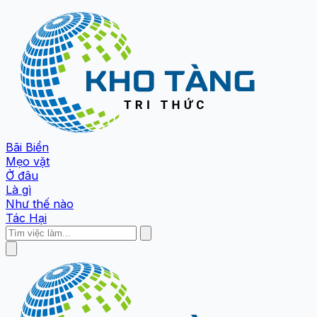
Bãi Biển
Mẹo vặt
Ở đâu
Là gì
Như thế nào
Tác Hại