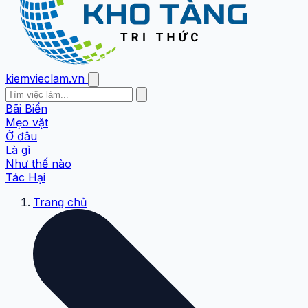
kiemvieclam.vn
Bãi Biển
Mẹo vặt
Ở đâu
Là gì
Như thế nào
Tác Hại
Trang chủ