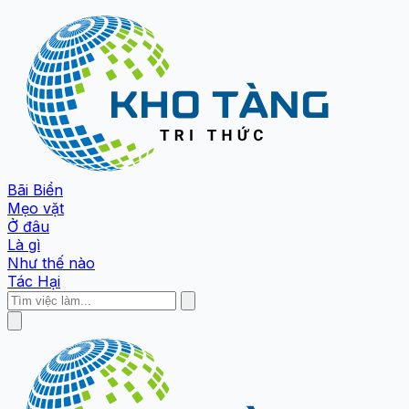
Bãi Biển
Mẹo vặt
Ở đâu
Là gì
Như thế nào
Tác Hại