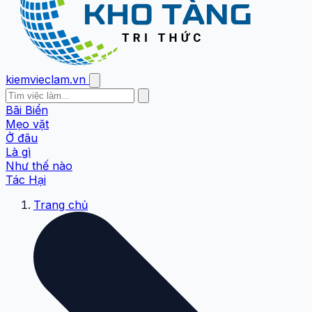
kiemvieclam.vn
Bãi Biển
Mẹo vặt
Ở đâu
Là gì
Như thế nào
Tác Hại
Trang chủ