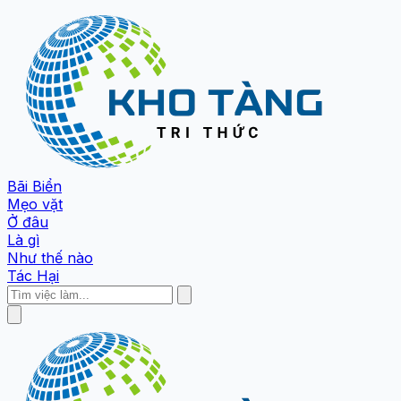
Bãi Biển
Mẹo vặt
Ở đâu
Là gì
Như thế nào
Tác Hại