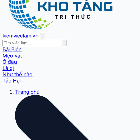
kiemvieclam.vn
Bãi Biển
Mẹo vặt
Ở đâu
Là gì
Như thế nào
Tác Hại
Trang chủ