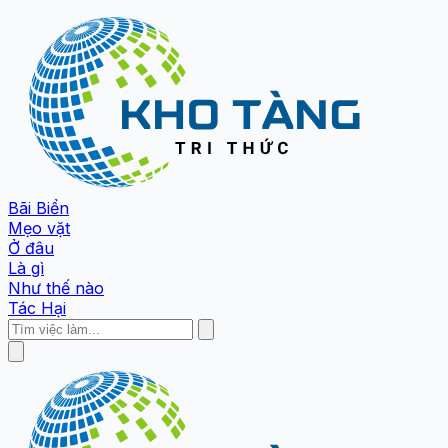
Bãi Biển
Mẹo vặt
Ở đâu
Là gì
Như thế nào
Tác Hại