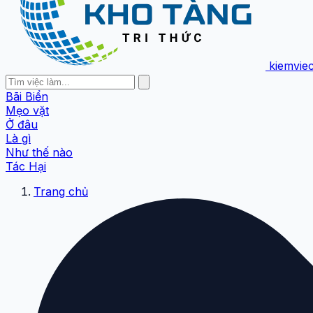
kiemvie
Bãi Biển
Mẹo vặt
Ở đâu
Là gì
Như thế nào
Tác Hại
Trang chủ