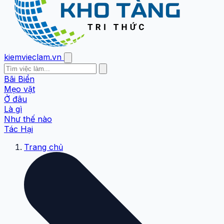
kiemvieclam.vn
Bãi Biển
Mẹo vặt
Ở đâu
Là gì
Như thế nào
Tác Hại
Trang chủ