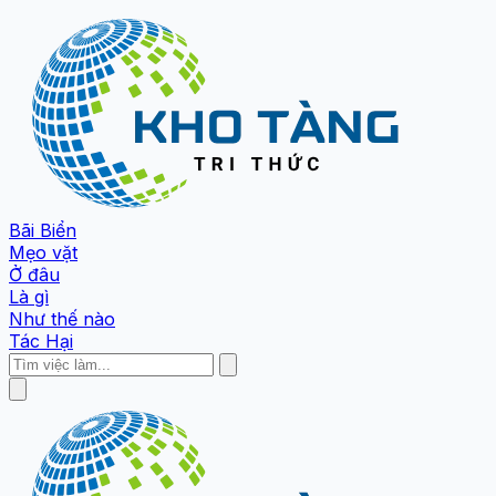
Bãi Biển
Mẹo vặt
Ở đâu
Là gì
Như thế nào
Tác Hại