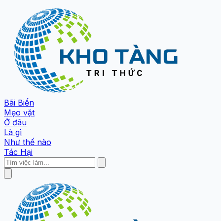
Bãi Biển
Mẹo vặt
Ở đâu
Là gì
Như thế nào
Tác Hại