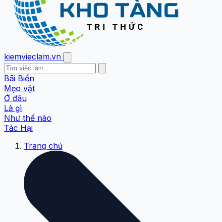
kiemvieclam.vn
Bãi Biển
Mẹo vặt
Ở đâu
Là gì
Như thế nào
Tác Hại
Trang chủ