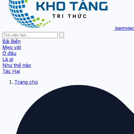
kiemvie
Bãi Biển
Mẹo vặt
Ở đâu
Là gì
Như thế nào
Tác Hại
Trang chủ