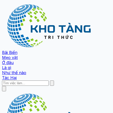
Bãi Biển
Mẹo vặt
Ở đâu
Là gì
Như thế nào
Tác Hại