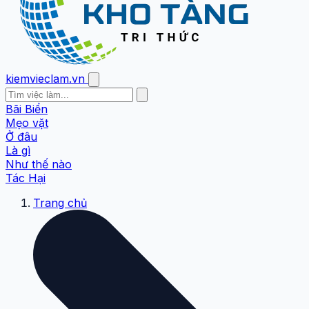
kiemvieclam.vn
Bãi Biển
Mẹo vặt
Ở đâu
Là gì
Như thế nào
Tác Hại
Trang chủ