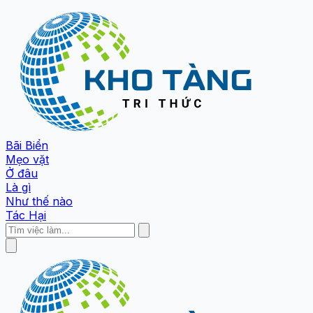
Bãi Biển
Mẹo vặt
Ở đâu
Là gì
Như thế nào
Tác Hại