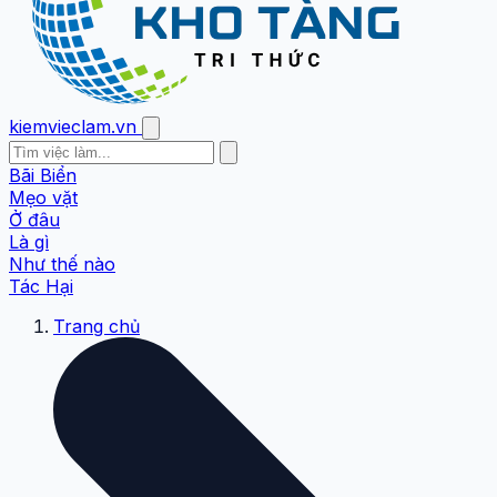
kiemvieclam.vn
Bãi Biển
Mẹo vặt
Ở đâu
Là gì
Như thế nào
Tác Hại
Trang chủ